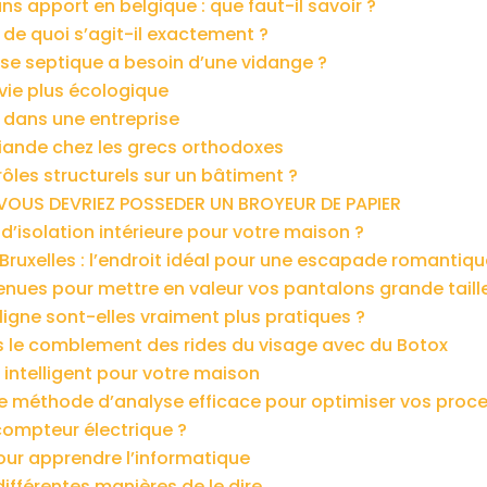
ns apport en belgique : que faut-il savoir ?
: de quoi s’agit-il exactement ?
se septique a besoin d’une vidange ?
vie plus écologique
 dans une entreprise
viande chez les grecs orthodoxes
ôles structurels sur un bâtiment ?
VOUS DEVRIEZ POSSEDER UN BROYEUR DE PAPIER
 d’isolation intérieure pour votre maison ?
Bruxelles : l’endroit idéal pour une escapade romantiqu
enues pour mettre en valeur vos pantalons grande taill
 ligne sont-elles vraiment plus pratiques ?
s le comblement des rides du visage avec du Botox
t intelligent pour votre maison
e méthode d’analyse efficace pour optimiser vos proc
compteur électrique ?
pour apprendre l’informatique
différentes manières de le dire