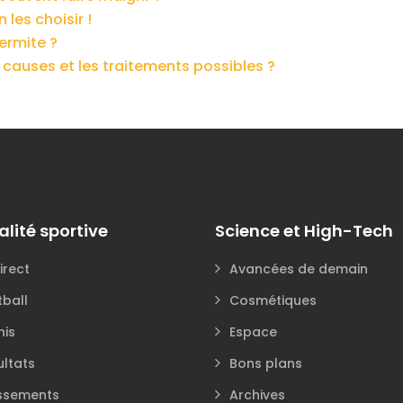
 les choisir !
ermite ?
s causes et les traitements possibles ?
alité sportive
Science et High-Tech
irect
Avancées de demain
tball
Cosmétiques
nis
Espace
ultats
Bons plans
ssements
Archives