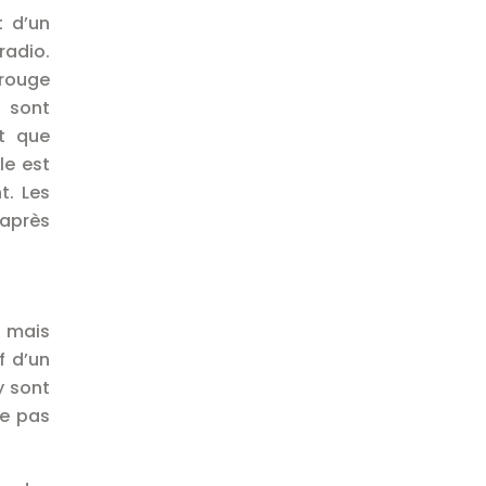
t d’un
radio.
arouge
 sont
t que
le est
t. Les
 après
, mais
f d’un
y sont
se pas