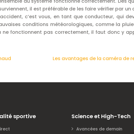
 l’ensemble du système fonctionne correctement. Dès q
ennent, il est préférable de les faire vérifier par un a
d’accident, c’est vous, en tant que conducteur, qui de
auvaises conditions météorologiques, comme la pluie
a ne fonctionnent pas correctement, il faut donc y ap
chaud
Les avantages de la caméra de r
alité sportive
Science et High-Tech
irect
Avancées de demain