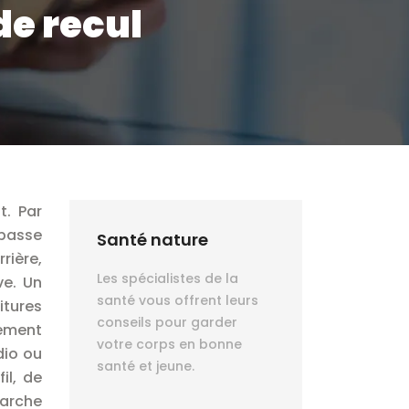
de recul
t. Par
 passe
Santé nature
rière,
Les spécialistes de la
ve. Un
santé vous offrent leurs
itures
conseils pour garder
lement
votre corps en bonne
dio ou
santé et jeune.
il, de
marche