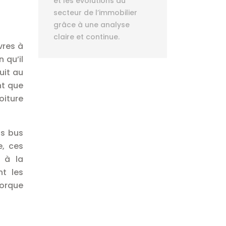
et les évolutions du
secteur de l’immobilier
grâce à une analyse
claire et continue.
vres à
 qu’il
uit au
nt que
oiture
ds bus
, ces
t à la
t les
morque