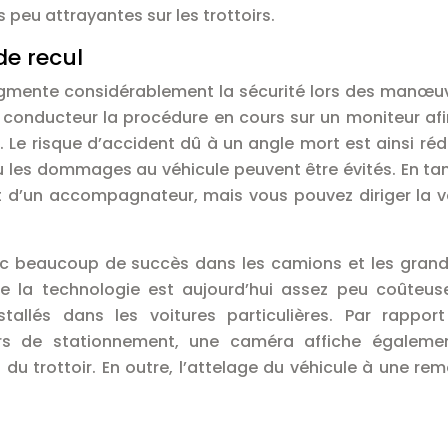
 peu attrayantes sur les trottoirs.
de recul
ugmente considérablement la sécurité lors des manœu
 conducteur la procédure en cours sur un moniteur afin
 Le risque d’accident dû à un angle mort est ainsi réd
u les dommages au véhicule peuvent être évités. En ta
 d’un accompagnateur, mais vous pouvez diriger la v
vec beaucoup de succès dans les camions et les gran
la technologie est aujourd’hui assez peu coûteuse
allés dans les voitures particulières. Par rappor
rs de stationnement, une caméra affiche égalemen
u trottoir. En outre, l’attelage du véhicule à une re