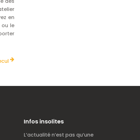
ue des
telier
vez en
 ou le
porter
ecul
Infos insolites
L’actualité n’est pas qu’une