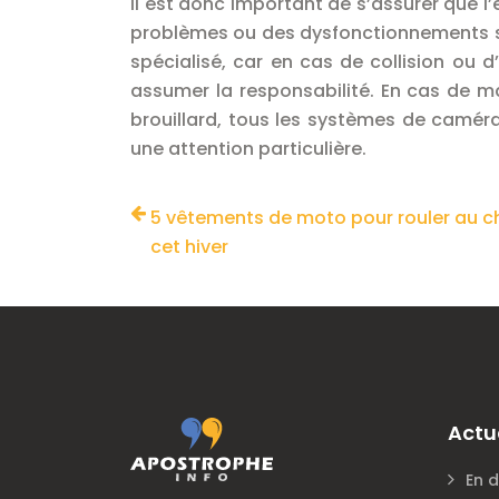
Il est donc important de s’assurer que
problèmes ou des dysfonctionnements survi
spécialisé, car en cas de collision ou 
assumer la responsabilité. En cas de m
brouillard, tous les systèmes de camér
une attention particulière.
5 vêtements de moto pour rouler au 
cet hiver
Actu
En d